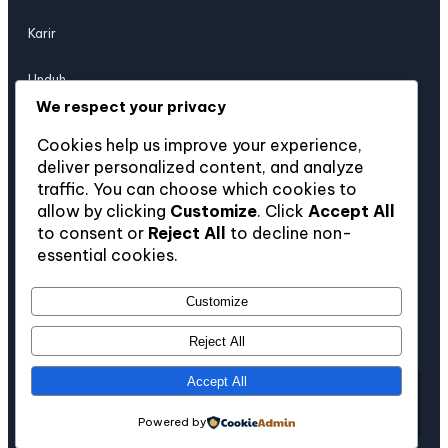
Karir
Unduh
We respect your privacy
Hubungi Kami
Cookies help us improve your experience,
deliver personalized content, and analyze
traffic. You can choose which cookies to
Jl. Industri Raya No. 123, Jakarta Timur 13930, Indonesia
allow by clicking
Customize
. Click
Accept All
to consent or
Reject All
to decline non-
+62 21 1234 5678
essential cookies.
info@nusaboard.co.id
Customize
Reject All
Accept All
Copyright © 2026 | Nusaboard
Powered by