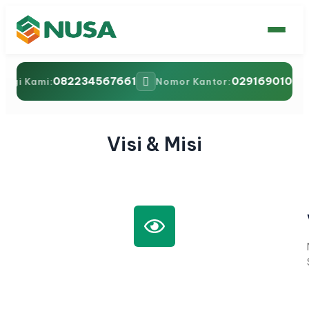
082234567661
0291690108 /
ungi Kami:
Nomor Kantor:
Visi & Misi