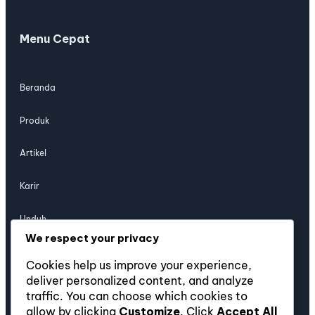
Menu Cepat
Beranda
Produk
Artikel
Karir
Unduh
We respect your privacy
Hubungi Kami
Cookies help us improve your experience,
deliver personalized content, and analyze
traffic. You can choose which cookies to
Jl. Industri Raya No. 123, Jakarta Timur 13930, Indonesia
allow by clicking
Customize
. Click
Accept All