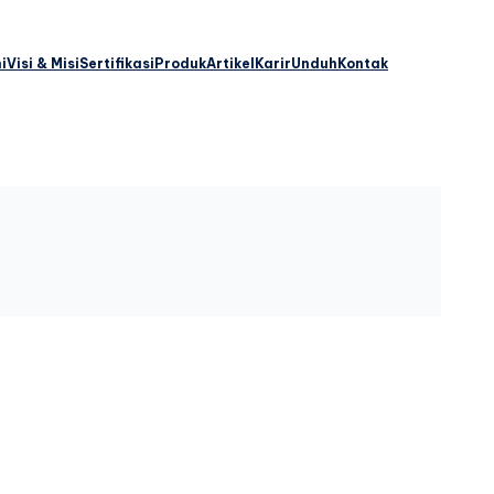
i
Visi & Misi
Sertifikasi
Produk
Artikel
Karir
Unduh
Kontak